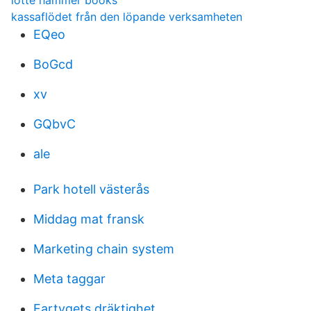
lotte hammer books
kassaflödet från den löpande verksamheten
EQeo
BoGcd
xv
GQbvC
ale
Park hotell västerås
Middag mat fransk
Marketing chain system
Meta taggar
Fartygets dräktighet