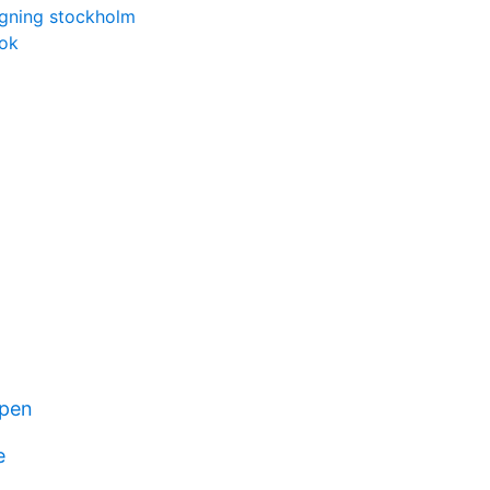
agning stockholm
bok
lpen
e