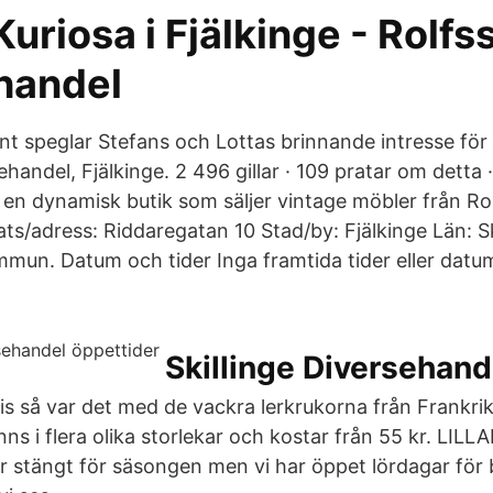
Kuriosa i Fjälkinge - Rolf
handel
nt speglar Stefans och Lottas brinnande intresse för
handel, Fjälkinge. 2 496 gillar · 109 pratar om detta ·
r en dynamisk butik som säljer vintage möbler från Ro
ats/adress: Riddaregatan 10 Stad/by: Fjälkinge Län:
mmun. Datum och tider Inga framtida tider eller datum
Skillinge Diversehand
is så var det med de vackra lerkrukorna från Frankri
ns i flera olika storlekar och kostar från 55 kr. LIL
 stängt för säsongen men vi har öppet lördagar för 