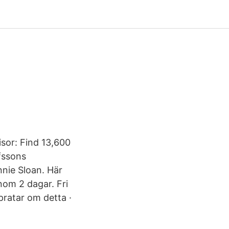
isor: Find 13,600
lfssons
nnie Sloan. Här
inom 2 dagar. Fri
 pratar om detta ·