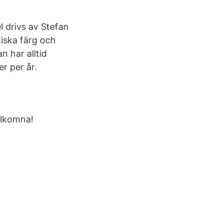
 drivs av Stefan
tiska färg och
n har alltid
r per år.
Välkomna!