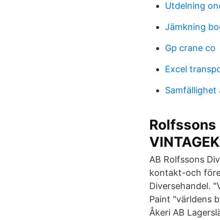
Utdelning on
Jämkning bo
Gp crane co
Excel transp
Samfällighet 
Rolfssons
VINTAGEK
AB Rolfssons Div
kontakt-och föret
Diversehandel. "V
Paint "världens b
Åkeri AB Lagersl