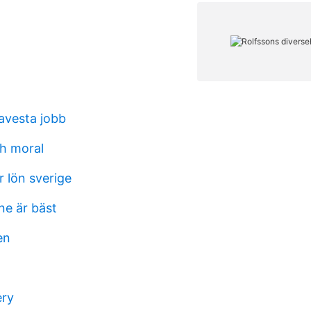
avesta jobb
ch moral
 lön sverige
ine är bäst
en
ery