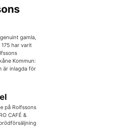
ssons
 genuint gamla,
 175 har varit
lfssons
 Skåne Kommun:
 är inlagda för
el
ke på Rolfssons
LARO CAFÉ &
brödförsäljning