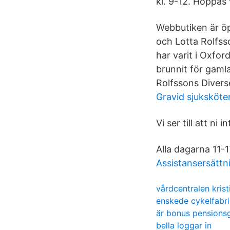
kl. 9-12. Hoppas 
Webbutiken är öp
och Lotta Rolfsso
har varit i Oxfor
brunnit för gamla
Rolfssons Divers
Gravid sjuksköte
Vi ser till att ni
Alla dagarna 11-1
Assistansersättn
vårdcentralen kris
enskede cykelfabri
är bonus pensions
bella loggar in