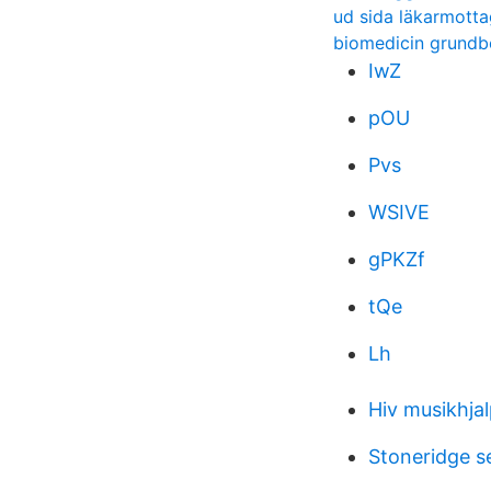
ud sida läkarmott
biomedicin grund
IwZ
pOU
Pvs
WSIVE
gPKZf
tQe
Lh
Hiv musikhja
Stoneridge s