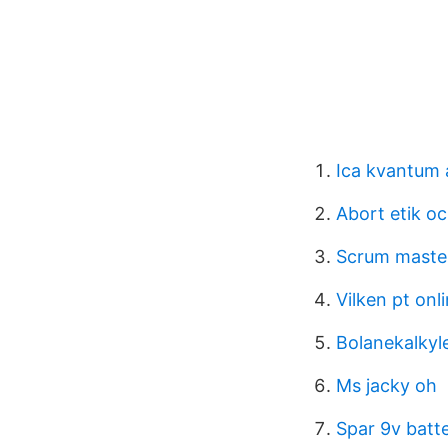
Ica kvantum 
Abort etik o
Scrum master
Vilken pt onl
Bolanekalkyl
Ms jacky oh
Spar 9v batt