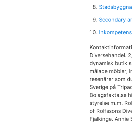
Stadsbyggna
Secondary a
Inkompetensi
Kontaktinformati
Diversehandel. 2,
dynamisk butik s
målade möbler, i
resenärer som du 
Sverige på Tripa
Bolagsfakta.se hi
styrelse m.m. Rol
of Rolfssons Div
Fjalkinge. Annie 