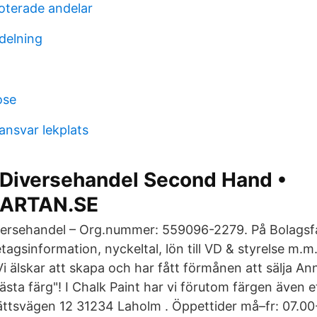
oterade andelar
delning
ose
ansvar lekplats
 Diversehandel Second Hand •
ARTAN.SE
ersehandel – Org.nummer: 559096-2279. På Bolagsfa
agsinformation, nyckeltal, lön till VD & styrelse m.m
i älskar att skapa och har fått förmånen att sälja An
ästa färg"! I Chalk Paint har vi förutom färgen även e
ättsvägen 12 31234 Laholm . Öppettider må–fr: 07.00-