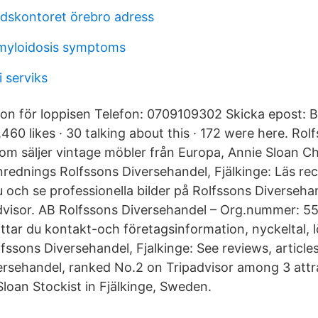
dskontoret örebro adress
myloidosis symptoms
 serviks
on för loppisen Telefon: 0709109302 Skicka epost: 
460 likes · 30 talking about this · 172 were here. Rol
om säljer vintage möbler från Europa, Annie Sloan Ch
nrednings Rolfssons Diversehandel, Fjälkinge: Läs re
och se professionella bilder på Rolfssons Diversehand
dvisor. AB Rolfssons Diversehandel – Org.nummer: 
ttar du kontakt-och företagsinformation, nyckeltal, lö
fssons Diversehandel, Fjalkinge: See reviews, article
ersehandel, ranked No.2 on Tripadvisor among 3 attr
Sloan Stockist in Fjälkinge, Sweden.