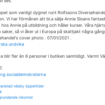
vi ses.
pet som vanligt dygnet runt Rolfssons Diversehandel
n. Vi har förmånen att bl.a sälja Annie Sloans fantas
d hos Annie på utbildning och håller kurser. Våra hjärta
 saker, så vi åker ut i Europa på skattjakt några gånge
ehandel's cover photo . 07/01/2021 .
rska undvika
 inte blir fler än 6 personer i butiken samtidigt. Varmt 
7.
ing socialdemokraterna
tianstad näsby öppettider
k
grundande inkomst