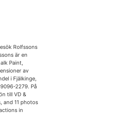
Besök Rolfssons
fssons är en
alk Paint,
censioner av
el i Fjälkinge,
559096-2279. På
n till VD &
s, and 11 photos
actions in