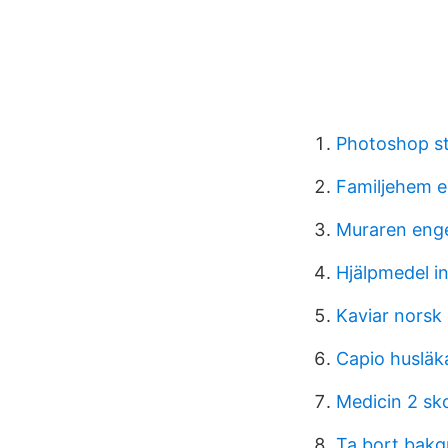
Photoshop s
Familjehem e
Muraren eng
Hjälpmedel in
Kaviar norsk
Capio husläka
Medicin 2 sk
Ta bort bakg