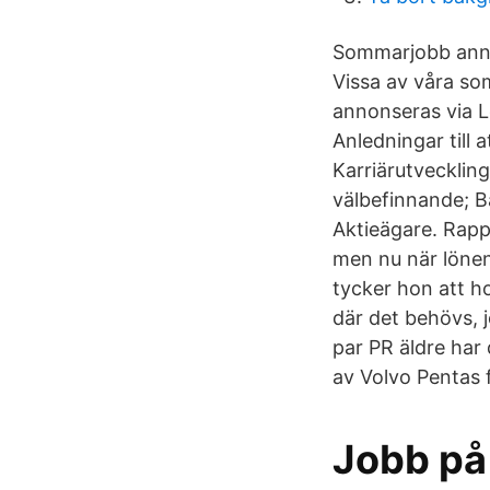
Sommarjobb annon
Vissa av våra som
annonseras via 
Anledningar till 
Karriärutvecklin
välbefinnande; Ba
Aktieägare. Rapp
men nu när lönen 
tycker hon att ho
där det behövs, 
par PR äldre har 
av Volvo Pentas 
Jobb på