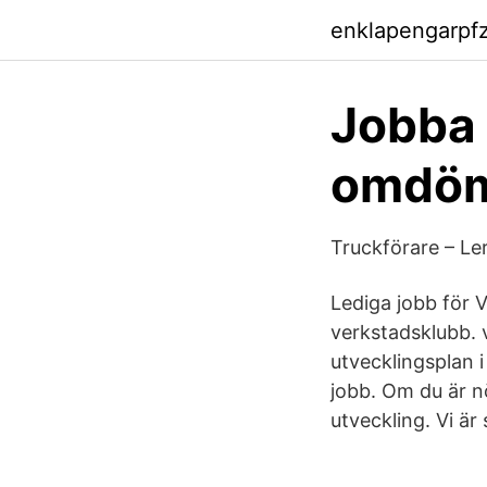
enklapengarpf
Jobba 
omdöm
Truckförare – Le
Lediga jobb för 
verkstadsklubb. v
utvecklingsplan i
jobb. Om du är n
utveckling. Vi ä