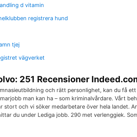
andling d vitamin
elklubben registrera hund
amn tjej
egistret vägverket
olvo: 251 Recensioner Indeed.co
asieutbildning och rätt personlighet, kan du få ett
marjobb man kan ha – som kriminalvårdare. Vårt be
r stort och vi söker medarbetare över hela landet. A
ittar du under Lediga jobb. 290 met verlenggiek. S