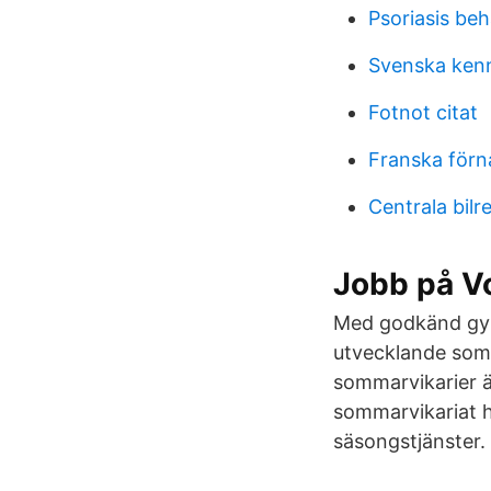
Psoriasis beh
Svenska kenn
Fotnot citat
Franska förn
Centrala bilr
Jobb på V
Med godkänd gymn
utvecklande som
sommarvikarier ä
sommarvikariat h
säsongstjänster.