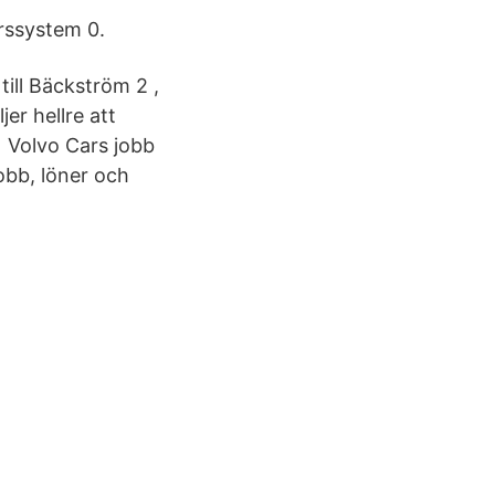
rssystem 0.
till Bäckström 2 ,
er hellre att
, Volvo Cars jobb
jobb, löner och