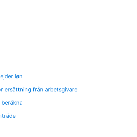
ejder løn
ersättning från arbetsgivare
 beräkna
nträde