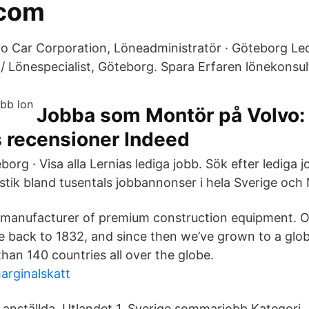
.com
 Car Corporation, Löneadministratör · Göteborg Le
t / Lönespecialist, Göteborg. Spara Erfaren lönekonsult
Jobba som Montör på Volvo:
s recensioner Indeed
borg · Visa alla Lernias lediga jobb. Sök efter lediga 
stik bland tusentals jobbannonser i hela Sverige och
 manufacturer of premium construction equipment. O
 back to 1832, and since then we’ve grown to a glob
han 140 countries all over the globe.
marginalskatt
 anställda. Utlandet 1. Sverige sommarjobb Kategori