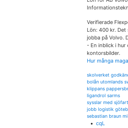
Informationstekn
Verifierade Flexp
Lön: 400 kr. Det 
jobba på Volvo. D
- En inblick i hu
kontorsbilder.
Hur många magar
skolverket godkän
bolån utomlands 
klippans pappersb
ligandrol sarms
sysslar med sjöfar
jobb logistik göte
sebastian braun mi
cqL