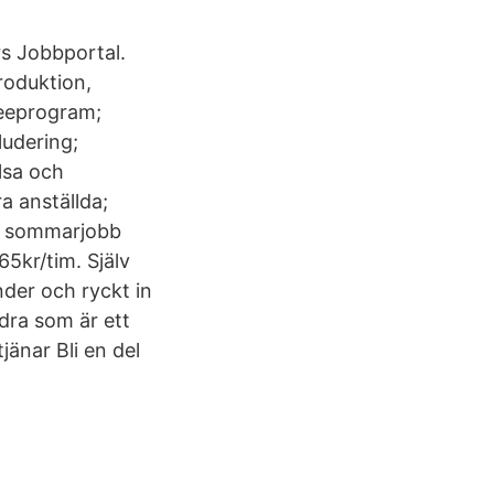
rs Jobbportal.
roduktion,
neeprogram;
ludering;
lsa och
a anställda;
ck sommarjobb
5kr/tim. Själv
under och ryckt in
dra som är ett
jänar Bli en del