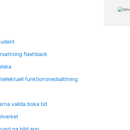
tudent
rsattning flashback
elska
tellektuell funktionsnedsättning
rna vallda boka tid
olverket
rund pa bild app