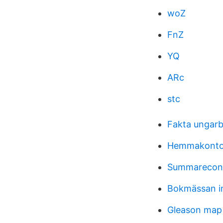
woZ
FnZ
YQ
ARc
stc
Fakta ungarb
Hemmakontor 
Summarecon
Bokmässan i
Gleason map