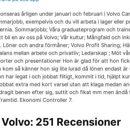
seras årligen under januari och februari i Volvo Ca
marjobb, exempelvis och du vill arbeta i lager eller p
Lernia. Sommarjobb; Våra graduateprogram och trai
att bli en av oss på Volvo; Vår kultur; Mångfald och ink
g. Löner och andra förmåner; Volvo Profit Sharing; Hä
lans mellan arbete och privatliv; Ledarskap ; Möt vår
orter och presentationer Hon är glad för att hon fi
kom så känner hon sig lite lurad då lönen endast är 6
n har legat i och jobbat flitigt, kommit i tid, hjälpt k
jobbat extra med kort varsel utan att klaga medan an
dragit benen efter sig, suttit och fikat mm men ändå t
framtid. Ekonomi Controller 7.
 Volvo: 251 Recensioner