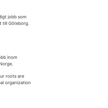
digt jobb som
 till Göteborg.
jobb inom
 Norge.
ur roots are
al organization