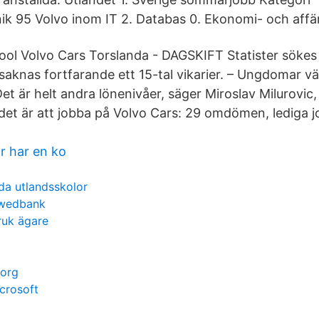
ik 95 Volvo inom IT 2. Databas 0. Ekonomi- och affä
ool Volvo Cars Torslanda - DAGSKIFT Statister sökes 
saknas fortfarande ett 15-tal vikarier. – Ungdomar välj
et är helt andra lönenivåer, säger Miroslav Milurovic
r det är att jobba på Volvo Cars: 29 omdömen, lediga 
 har en ko
da utlandsskolor
swedbank
ruk ägare
t
borg
crosoft