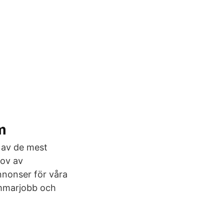
m
 av de mest
hov av
nnonser för våra
ommarjobb och