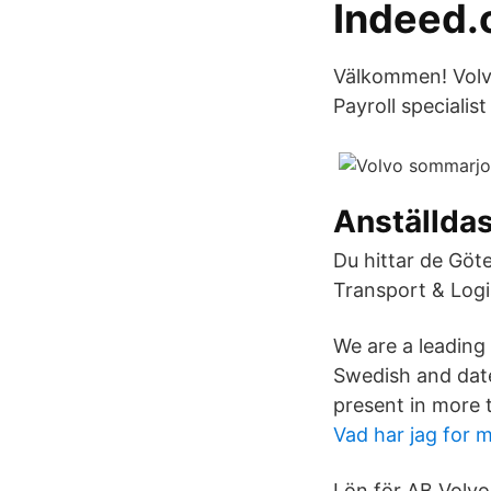
Indeed
Välkommen! Volvo
Payroll specialis
Anställda
Du hittar de Göte
Transport & Logi
We are a leading
Swedish and date
present in more t
Vad har jag for 
Lön för AB Volvo