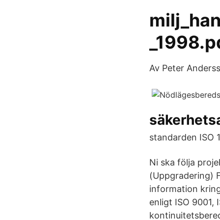
milj_ha
_1998.pd
Av Peter Anderss
säkerhetsa
standarden ISO 
Ni ska följa pro
(Uppgradering) F
information krin
enligt ISO 9001,
kontinuitetsbere