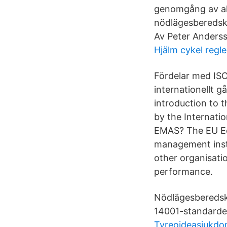
genomgång av all
nödlägesberedsk
Av Peter Anders
Hjälm cykel regle
Fördelar med ISO 
internationellt g
introduction to
by the Internati
EMAS? The EU E
management inst
other organisati
performance.
Nödlägesberedska
14001-standarden
Tyreoideasjukdom