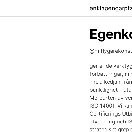
enklapengarpf
Egenko
@m.flygarekonsul
ger er de verktyg
förbättringar, m
i hela kedjan frå
punktlighet – ut
Merparten av ver
ISO 14001. Vi ka
Certifierings Utb
utveckling och I
strategiskt grep