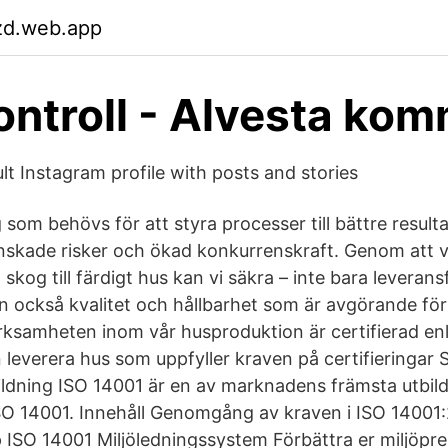
zd.web.app
ntroll - Alvesta ko
t Instagram profile with posts and stories
 som behövs för att styra processer till bättre result
inskade risker och ökad konkurrenskraft. Genom att 
n skog till färdigt hus kan vi säkra – inte bara levera
an också kvalitet och hållbarhet som är avgörande för
ksamheten inom vår husproduktion är certifierad enl
n leverera hus som uppfyller kraven på certifieringar
ildning ISO 14001 är en av marknadens främsta utbildn
SO 14001. Innehåll Genomgång av kraven i ISO 14001
p ISO 14001 Miljöledningssystem Förbättra er miljöpr