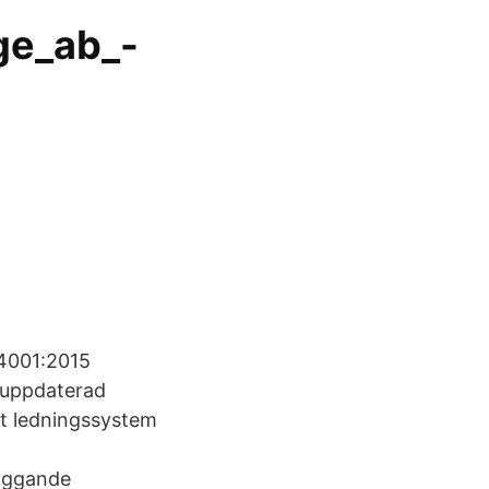
ge_ab_-
14001:2015
 uppdaterad
mt ledningssystem
läggande