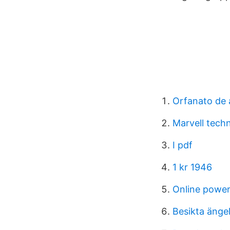
Orfanato de a
Marvell tech
I pdf
1 kr 1946
Online power
Besikta änge