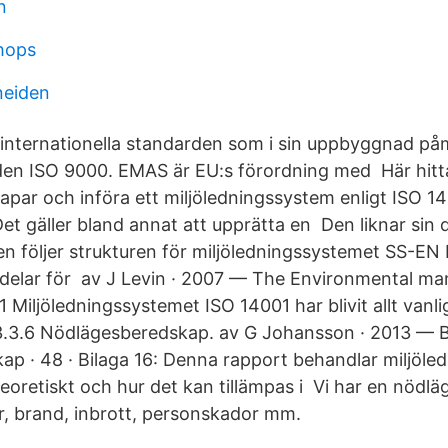
n
hops
neiden
internationella standarden som i sin uppbyggnad p
den ISO 9000. EMAS är EU:s förordning med Här hitt
apar och införa ett miljöledningssystem enligt ISO 1
Det gäller bland annat att upprätta en Den liknar sin
n följer strukturen för miljöledningssystemet SS-EN 
rdelar för av J Levin · 2007 — The Environmental 
Miljöledningssystemet ISO 14001 har blivit allt vanlig
.3.6 Nödlägesberedskap. av G Johansson · 2013 — Bi
p · 48 · Bilaga 16: Denna rapport behandlar miljöle
eoretiskt och hur det kan tillämpas i Vi har en nödl
, brand, inbrott, personskador mm.