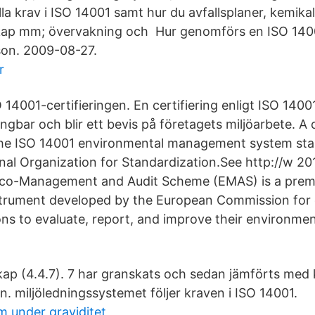
a krav i ISO 14001 samt hur du avfallsplaner, kemikal
ap mm; övervakning och Hur genomförs en ISO 14001
son. 2009-08-27.
r
14001-certifieringen. En certifiering enligt ISO 1400
ångbar och blir ett bevis på företagets miljöarbete. A
 the ISO 14001 environmental management system st
onal Organization for Standardization.See http://w 2
co-Management and Audit Scheme (EMAS) is a pre
rument developed by the European Commission for
ons to evaluate, report, and improve their environmen
p (4.4.7). 7 har granskats och sedan jämförts med
. miljöledningssystemet följer kraven i ISO 14001.
 under graviditet