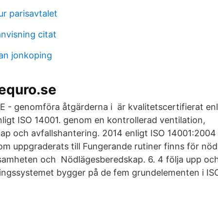
ur parisavtalet
nvisning citat
n jonkoping
equro.se
genomföra åtgärderna i är kvalitetscertifierat enl
enligt ISO 14001. genom en kontrollerad ventilation,
ap och avfallshantering. 2014 enligt ISO 14001:200
m uppgraderats till Fungerande rutiner finns för nö
samheten och Nödlägesberedskap. 6. 4 följa upp och
ningssystemet bygger på de fem grundelementen i IS