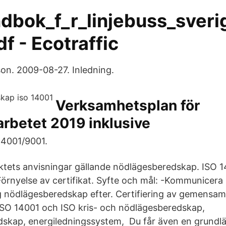
ndbok_f_r_linjebuss_sveri
f - Ecotraffic
on. 2009-08-27. Inledning.
Verksamhetsplan för
rbetet 2019 inklusive
14001/9001.
jektets anvisningar gällande nödlägesberedskap. ISO 
örnyelse av certifikat. Syfte och mål: -Kommunicera
g nödlägesberedskap efter. Certifiering av gemensa
 ISO 14001 och ISO kris- och nödlägesberedskap,
dskap, energiledningssystem, Du får även en grund