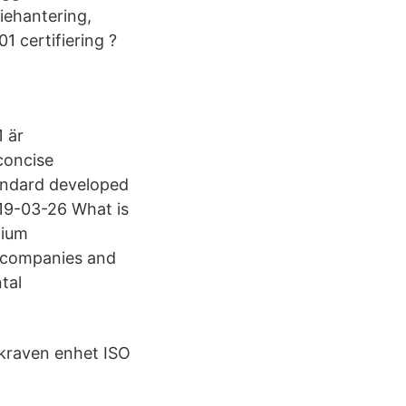
iehantering,
 certifiering ?
1 är
 concise
andard developed
019-03-26 What is
mium
 companies and
tal
 kraven enhet ISO