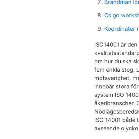
Brandman lo
Cs go works
Koordinater 
ISO14001 är den 
kvalitetsstandar
om hur du ska sk
fem enkla steg. 
motsvarighet, me
innebär stora fö
system ISO 14001 
åkeribranschen 3
Nödlägesberedska
ISO 14001 både t
avseende olyckor