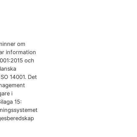
åminner om
ar information
4001:2015 och
 danska
ISO 14001. Det
management
are i
laga 15:
dningssystemet
ägesberedskap