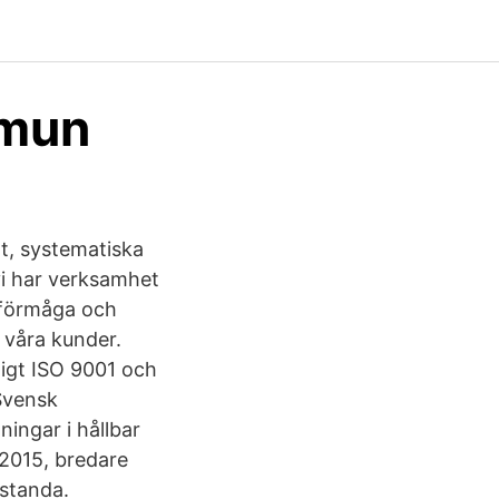
mmun
at, systematiska
vi har verksamhet
nsförmåga och
 våra kunder.
igt ISO 9001 och
 Svensk
ingar i hållbar
:2015, bredare
estanda.