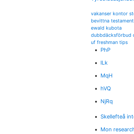
vakanser kontor s
bevittna testament
ewald kubota
dubbdäcksförbud 
uf freshman tips
PhP
lLk
MqH
hVQ
NjRq
Skellefteå in
Mon researc