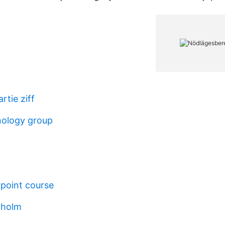
rtie ziff
nology group
point course
lholm