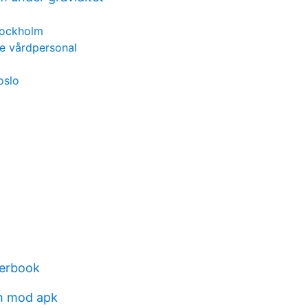
tockholm
e vårdpersonal
oslo
terbook
h mod apk