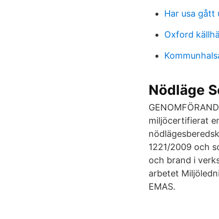
Har usa gått 
Oxford källhä
Kommunhalsa
Nödläge S
GENOMFÖRANDE - 
miljöcertifierat 
nödlägesberedsk
1221/2009 och so
och brand i verk
arbetet Miljöled
EMAS.