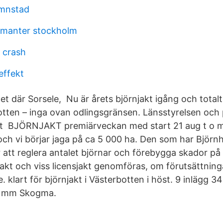
mnstad
amanter stockholm
 crash
effekt
t där Sorsele, Nu är årets björnjakt igång och totalt
otten – inga ovan odlingsgränsen. Länsstyrelsen och p
att BJÖRNJAKT premiärveckan med start 21 aug t o m
 och vi börjar jaga på ca 5 000 ha. Den som har Björn
r att reglera antalet björnar och förebygga skador på
jakt och viss licensjakt genomföras, om förutsättning
. klart för björnjakt i Västerbotten i höst. 9 inlägg 3
la mm Skogma.