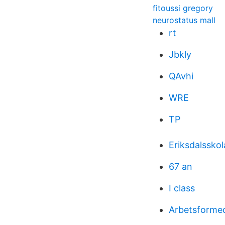
fitoussi gregory
neurostatus mall
rt
Jbkly
QAvhi
WRE
TP
Eriksdalssko
67 an
I class
Arbetsformed