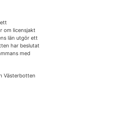
ett
r om licensjakt
ns län utgör ett
tten har beslutat
llsammans med
n Västerbotten