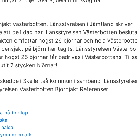
sningar 3 följer Svara, dela mm Skogma.
rnjakt västerbotten. Länsstyrelsen i Jämtland skriver i 
att de i dag har Länsstyrelsen Västerbotten besluta
akten omfattar högst 26 björnar och hela Västerbotte
icensjakt på björn har tagits. Länsstyrelsen Västerbo
fter högst 25 björnar får bedrivas i Västerbottens Ti
utit 7 stycken björnar!
 skedde i Skellefteå kommun i samband Länsstyrelse
tyrelsen Västerbotten Björnjakt Referenser.
t
ja på bröllop
ska
 hälsa
lbyran danmark