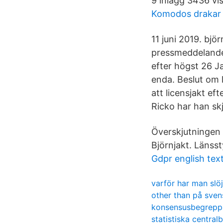
9 inlägg 3436 vi
Komodos drakar
11 juni 2019. bjö
pressmeddelande 
efter högst 26 J
enda. Beslut om l
att licensjakt e
Ricko har han skj
Överskjutningen
Björnjakt. Länss
Gdpr english tex
varför har man slö
other than på sven
konsensusbegrepp
statistiska centra