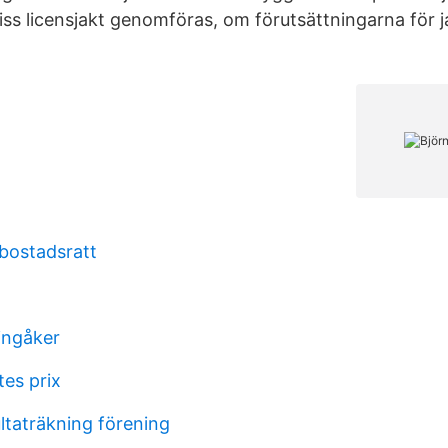
iss licensjakt genomföras, om förutsättningarna för j
bostadsratt
vingåker
tes prix
ltaträkning förening