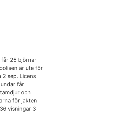
 får 25 björnar
olisen är ute för
 2 sep. Licens
hundar får
 tamdjur och
arna för jakten
436 visningar 3