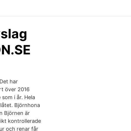
vslag
 DN.SE
 Det har
art över 2016
 som i år. Hela
llåtet. Björnhona
rn Björnen är
ikt kontrollerade
ur och renar får