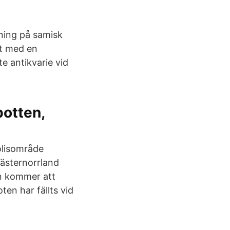
tning på samisk
et med en
e antikvarie vid
botten,
olisområde
ästernorrland
en kommer att
en har fällts vid