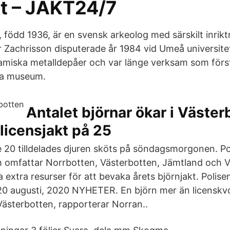
kt – JAKT24/7
, född 1936, är en svensk arkeolog med särskilt inrik
ger Zachrisson disputerade år 1984 vid Umeå universit
miska metalldepåer och var länge verksam som först
ka museum.
Antalet björnar ökar i Väster
licensjakt på 25
de 20 tilldelades djuren sköts på söndagsmorgonen. P
 omfattar Norrbotten, Västerbotten, Jämtland och V
 extra resurser för att bevaka årets björnjakt. Polis
 augusti, 2020 NYHETER. En björn mer än licenskvot
 Västerbotten, rapporterar Norran..