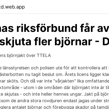
zd.web.app
as riksförbund får a
 skjuta fler björnar -
ens björnjakt över TTELA
 länsstyrelsen och polisen ute för att kontrollera att
ästerbotten nu tagit beslut om. Årets licens ligger kl
nar sköts. Och då var inte "vårjakten" lika omfattande
 jaktområde - utom i de områden där björnjakt inte är ti
e skjutas - och inte heller hennes ungar. Jakt på bjö
liksom de andra stora rovdjuren endast jagas under str
reglera antalet björnar och förebygga skador på tamdj