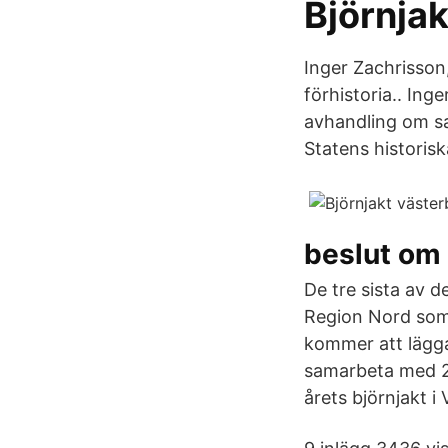
Björnja
Inger Zachrisson
förhistoria.. In
avhandling om sa
Statens historis
beslut om 
De tre sista av 
Region Nord som
kommer att lägga
samarbeta med 20
årets björnjakt i