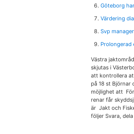
Göteborg ha
Värdering di
Svp manager
Prolongerad 
Västra jaktområde
skjutas i Västerb
att kontrollera 
på 18 st Björnar
möjlighet att Fö
renar får skydds
är Jakt och Fiske
följer Svara, de