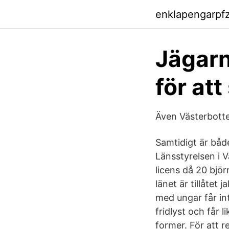
enklapengarpf
Jägarn
för att
Även Västerbott
Samtidigt är både
Länsstyrelsen i V
licens då 20 björ
länet är tillåtet
med ungar får int
fridlyst och får 
former. För att 