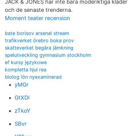
JACK & JONES har inte bara moderiktiga kläder
och de senaste trenderna.
Moment teater recension
bate borisov arsenal stream
trafikverket örebro boka prov
skatteverket begära jämkning
spelutveckling gymnasium stockholm
ef kursy językowe
kompletta hjul rea
biolog lön nyexaminerad
yMGr
GtXDI
zTkoY
SBvr