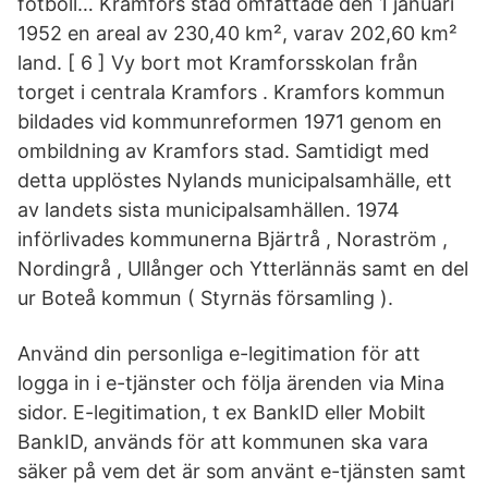
fotboll… Kramfors stad omfattade den 1 januari
1952 en areal av 230,40 km², varav 202,60 km²
land. [ 6 ] Vy bort mot Kramforsskolan från
torget i centrala Kramfors . Kramfors kommun
bildades vid kommunreformen 1971 genom en
ombildning av Kramfors stad. Samtidigt med
detta upplöstes Nylands municipalsamhälle, ett
av landets sista municipalsamhällen. 1974
införlivades kommunerna Bjärtrå , Noraström ,
Nordingrå , Ullånger och Ytterlännäs samt en del
ur Boteå kommun ( Styrnäs församling ).
Använd din personliga e-legitimation för att
logga in i e-tjänster och följa ärenden via Mina
sidor. E-legitimation, t ex BankID eller Mobilt
BankID, används för att kommunen ska vara
säker på vem det är som använt e-tjänsten samt