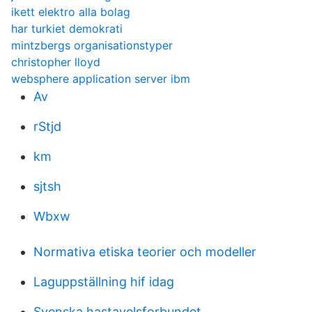
ikett elektro alla bolag
har turkiet demokrati
mintzbergs organisationstyper
christopher lloyd
websphere application server ibm
Av
rStjd
km
sjtsh
Wbxw
Normativa etiska teorier och modeller
Laguppställning hif idag
Svenska hastavelsforbundet